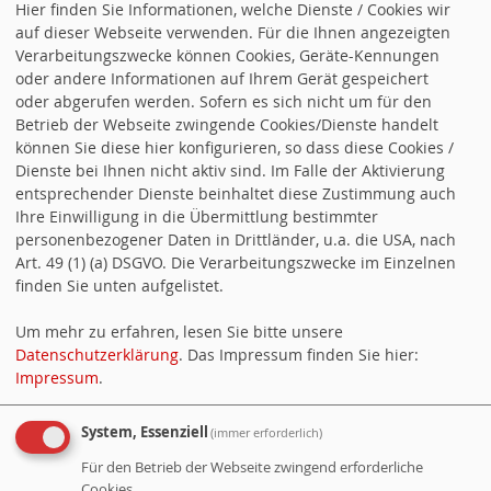
Hier finden Sie Informationen, welche Dienste / Cookies wir
Jetzt entscheiden unsere Mitglieder. Unsere
auf dieser Webseite verwenden. Für die Ihnen angezeigten
Empfehlung: Ein Ja zur Verantwortung für unser Land
Verarbeitungszwecke können Cookies, Geräte-Kennungen
oder andere Informationen auf Ihrem Gerät gespeichert
und unsere Demokratie.
oder abgerufen werden. Sofern es sich nicht um für den
Betrieb der Webseite zwingende Cookies/Dienste handelt
Homepage
SPD-Landesverband
können Sie diese hier konfigurieren, so dass diese Cookies /
«
Andreas Stoch zum SPD-Mitgliedervotum
Dienste bei Ihnen nicht aktiv sind. Im Falle der Aktivierung
entsprechender Dienste beinhaltet diese Zustimmung auch
Andreas Stoch: „In der heutigen Einigung liegt eine
Ihre Einwilligung in die Übermittlung bestimmter
große Kraft – die müssen wir nun auf die Straße
personenbezogener Daten in Drittländer, u.a. die USA, nach
bringen.“
»
Art. 49 (1) (a) DSGVO. Die Verarbeitungszwecke im Einzelnen
Jetzt Mitglied werden
finden Sie unten aufgelistet.
Um mehr zu erfahren, lesen Sie bitte unsere
Datenschutzerklärung
. Das Impressum finden Sie hier:
Impressum
.
System, Essenziell
(immer erforderlich)
Für den Betrieb der Webseite zwingend erforderliche
Cookies