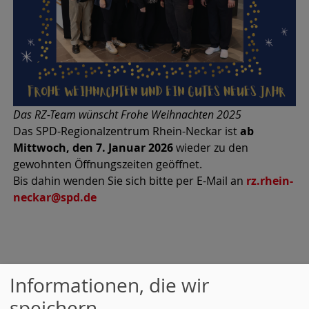
Das RZ-Team wünscht Frohe Weihnachten 2025
Das SPD-Regionalzentrum Rhein-Neckar ist
ab
Mittwoch, den 7. Januar 2026
wieder zu den
gewohnten Öffnungszeiten geöffnet.
Bis dahin wenden Sie sich bitte per E-Mail an
rz.rhein-
neckar@spd.de
Informationen, die wir
speichern
Wir wünschen ein frohes Weihnachtsfest und alles