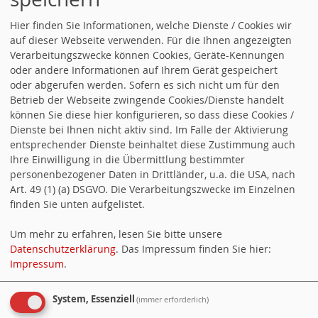
Gute für 2026!
Hier finden Sie Informationen, welche Dienste / Cookies wir
auf dieser Webseite verwenden. Für die Ihnen angezeigten
Verarbeitungszwecke können Cookies, Geräte-Kennungen
oder andere Informationen auf Ihrem Gerät gespeichert
oder abgerufen werden. Sofern es sich nicht um für den
Betrieb der Webseite zwingende Cookies/Dienste handelt
können Sie diese hier konfigurieren, so dass diese Cookies /
«
Unser Wahlprogramm für Baden-Württemberg –
Dienste bei Ihnen nicht aktiv sind. Im Falle der Aktivierung
entsprechender Dienste beinhaltet diese Zustimmung auch
Weil es um Dich geht!
Ihre Einwilligung in die Übermittlung bestimmter
Andreas Stoch: „Guter Tag für alle, die jeden Tag
personenbezogener Daten in Drittländer, u.a. die USA, nach
arbeiten gehen.“
»
Art. 49 (1) (a) DSGVO. Die Verarbeitungszwecke im Einzelnen
Jetzt Mitglied werden
finden Sie unten aufgelistet.
Um mehr zu erfahren, lesen Sie bitte unsere
Datenschutzerklärung
. Das Impressum finden Sie hier:
Impressum
.
System, Essenziell
(immer erforderlich)