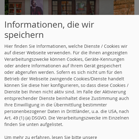
Informationen, die wir
speichern
Hier finden Sie Informationen, welche Dienste / Cookies wir
auf dieser Webseite verwenden. Für die Ihnen angezeigten
Verarbeitungszwecke können Cookies, Geräte-Kennungen
Email senden
oder andere Informationen auf Ihrem Gerät gespeichert
oder abgerufen werden. Sofern es sich nicht um für den
Das Emailformular kann nur mit einer
Betrieb der Webseite zwingende Cookies/Dienste handelt
Herkunftsadresse (Referrer) von dieser Seite
können Sie diese hier konfigurieren, so dass diese Cookies /
Dienste bei Ihnen nicht aktiv sind. Im Falle der Aktivierung
verwendet werden. Bitte konfigurieren Sie Ihre
entsprechender Dienste beinhaltet diese Zustimmung auch
Firewall
. Sie können die Email an folgende Adresse
Ihre Einwilligung in die Übermittlung bestimmter
senden:
personenbezogener Daten in Drittländer, u.a. die USA, nach
Art. 49 (1) (a) DSGVO. Die Verarbeitungszwecke im Einzelnen
Jetzt Mitglied werden
finden Sie unten aufgelistet.
Um mehr zu erfahren, lesen Sie bitte unsere