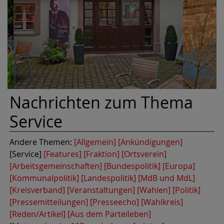
Nachrichten zum Thema
Service
Andere Themen:
[Allgemein]
[Ankündigungen]
[Service]
[Features]
[Fraktion]
[Ortsverein]
[Arbeitsgemeinschaften]
[Bundespolitik]
[Europa]
[Kommunalpolitik]
[Landespolitik]
[MdB und MdL]
[Kreisverband]
[Veranstaltungen]
[Wahlen]
[Politik]
[Pressemitteilungen]
[Presseecho]
[Wahlkreis]
[Reden/Artikel]
[Aus dem Parteileben]